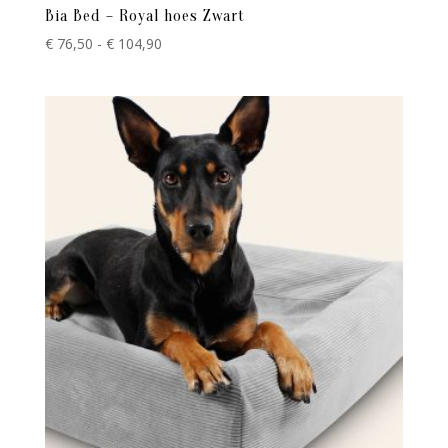
Bia Bed – Royal hoes Zwart
Prijsklasse:
€
76,50
-
€
104,90
€ 76,50
tot
€ 104,90