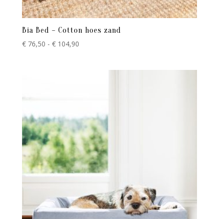
Bia Bed – Cotton hoes zand
Prijsklasse:
€
76,50
-
€
104,90
€ 76,50
tot
€ 104,90