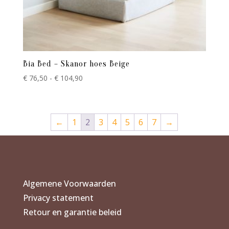
Bia Bed – Skanor hoes Beige
Prijsklasse:
€
76,50
-
€
104,90
€ 76,50
tot
€ 104,90
←
1
2
3
4
5
6
7
→
Algemene Voorwaarden
Privacy statement
Retour en garantie beleid