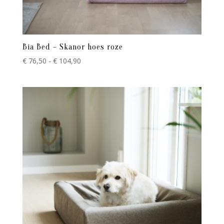
Bia Bed – Skanor hoes roze
Prijsklasse:
€
76,50
-
€
104,90
€ 76,50
tot
€ 104,90