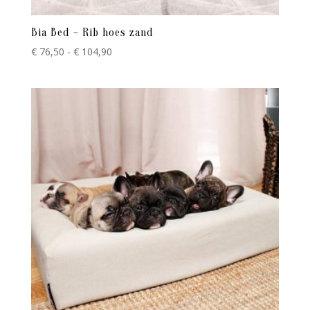
Bia Bed – Rib hoes zand
Prijsklasse:
€
76,50
-
€
104,90
€ 76,50
tot
€ 104,90