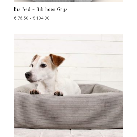
Bia Bed – Rib hoes Grijs
Prijsklasse:
€
76,50
-
€
104,90
€ 76,50
tot
€ 104,90