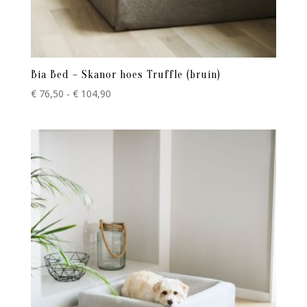
Bia Bed – Skanor hoes Truffle (bruin)
Prijsklasse:
€
76,50
-
€
104,90
€ 76,50
tot
€ 104,90