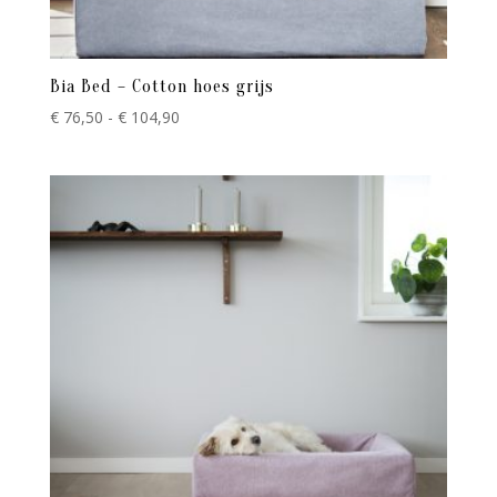
Bia Bed – Cotton hoes grijs
Prijsklasse:
€
76,50
-
€
104,90
€ 76,50
tot
€ 104,90