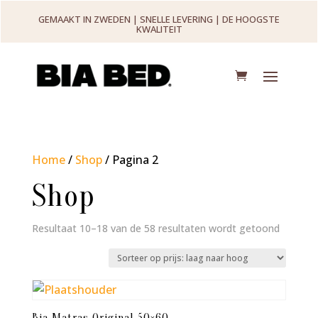
GEMAAKT IN ZWEDEN | SNELLE LEVERING | DE HOOGSTE
KWALITEIT
Home
/
Shop
/ Pagina 2
Shop
Gesorte
Resultaat 10–18 van de 58 resultaten wordt getoond
op
prijs:
laag
naar
Bia Matras Original 50×60