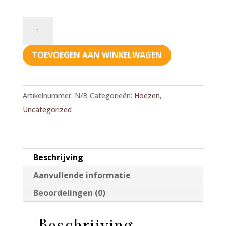
Bia
Bed
-
TOEVOEGEN AAN WINKELWAGEN
Cotton
hoes
grijs
Artikelnummer:
N/B
Categorieën:
Hoezen
,
aantal
Uncategorized
Beschrijving
Aanvullende informatie
Beoordelingen (0)
Beschrijving