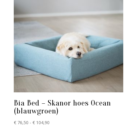
Bia Bed – Skanor hoes Ocean
(blauwgroen)
Prijsklasse:
€
76,50
-
€
104,90
€ 76,50
tot