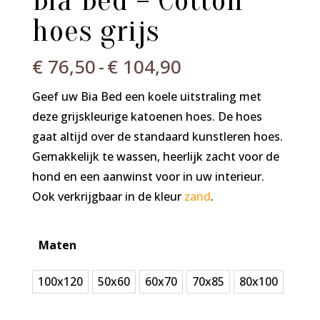
Bia Bed – Cotton
hoes grijs
Prijsklasse:
€
76,50
-
€
104,90
€ 76,50
Geef uw Bia Bed een koele uitstraling met
tot
deze grijskleurige katoenen hoes. De hoes
€ 104,90
gaat altijd over de standaard kunstleren hoes.
Gemakkelijk te wassen, heerlijk zacht voor de
hond en een aanwinst voor in uw interieur.
Ook verkrijgbaar in de kleur
zand
.
Maten
100x120
50x60
60x70
70x85
80x100