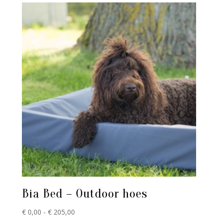
€ 104,90
Bia Bed – Outdoor hoes
Prijsklasse:
€
0,00
-
€
205,00