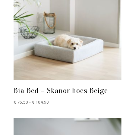
Bia Bed – Skanor hoes Beige
Prijsklasse:
€
76,50
-
€
104,90
€ 76,50
tot
€ 104,90