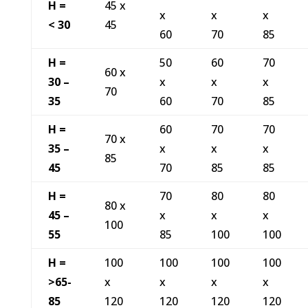
H =
45 x
x
x
x
< 30
45
60
70
85
H =
50
60
70
60 x
30 –
x
x
x
70
35
60
70
85
H =
60
70
70
70 x
35 –
x
x
x
85
45
70
85
85
H =
70
80
80
80 x
45 –
x
x
x
100
55
85
100
100
H =
100
100
100
100
>65-
x
x
x
x
85
120
120
120
120