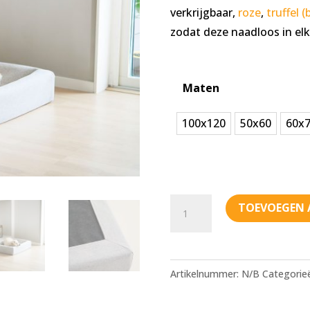
verkrijgbaar,
roze
,
truffel (
zodat deze naadloos in elk 
Maten
100x120
50x60
60x
Bia
TOEVOEGEN 
Bed
-
Skanor
Artikelnummer:
N/B
Categorie
hoes
Beige