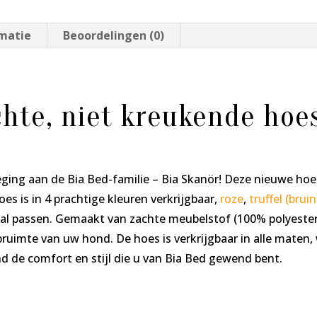
aantal
rmatie
Beoordelingen (0)
hte, niet kreukende hoes
ing aan de Bia Bed-familie – Bia Skanör! Deze nieuwe hoes
es is in 4 prachtige kleuren verkrijgbaar,
roze
,
truffel (bruin
 zal passen. Gemaakt van zachte meubelstof (100% polyester
pruimte van uw hond. De hoes is verkrijgbaar in alle mate
 de comfort en stijl die u van Bia Bed gewend bent.