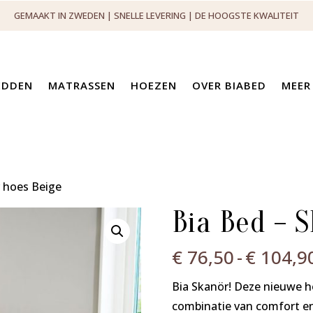
GEMAAKT IN ZWEDEN | SNELLE LEVERING | DE HOOGSTE KWALITEIT
EDDEN
MATRASSEN
HOEZEN
OVER BIABED
MEER
r hoes Beige
Bia Bed – 
€
76,50
-
€
104,9
Bia Skanör! Deze nieuwe h
combinatie van comfort en s