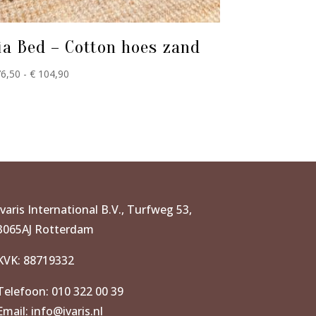
ia Bed – Cotton hoes zand
Prijsklasse:
6,50
-
€
104,90
€ 76,50
tot
€ 104,90
Ivaris International B.V., Turfweg 53,
3065AJ Rotterdam
KVK: 88719332
Telefoon: 010 322 00 39
Email: info@ivaris.nl