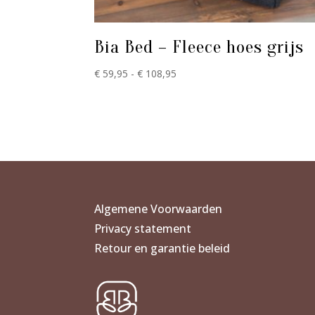
Bia Bed – Fleece hoes grijs
Prijsklasse:
€
59,95
-
€
108,95
€ 59,95
tot
€ 108,95
Algemene Voorwaarden
Privacy statement
Retour en garantie beleid