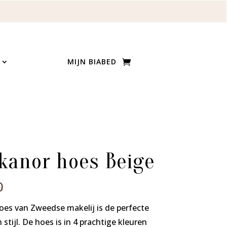
MIJN BIABED
Skanor hoes Beige
Prijsklasse:
0
€ 76,50
oes van Zweedse makelij is de perfecte
tot
tijl. De hoes is in 4 prachtige kleuren