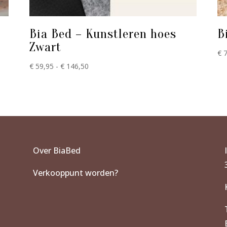
Bia Bed – Kunstleren hoes
B
Zwart
€
7
Prijsklasse:
€
59,95
-
€
146,50
€ 59,95
tot
€ 146,50
Over BiaBed
Verkooppunt worden?