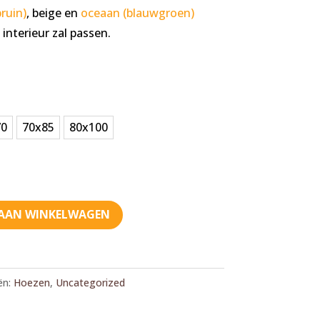
€ 104,90
bruin)
, beige en
oceaan (blauwgroen)
interieur zal passen.
70
70x85
80x100
AAN WINKELWAGEN
ën:
Hoezen
,
Uncategorized