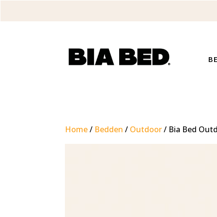
B
Home
/
Bedden
/
Outdoor
/ Bia Bed Out