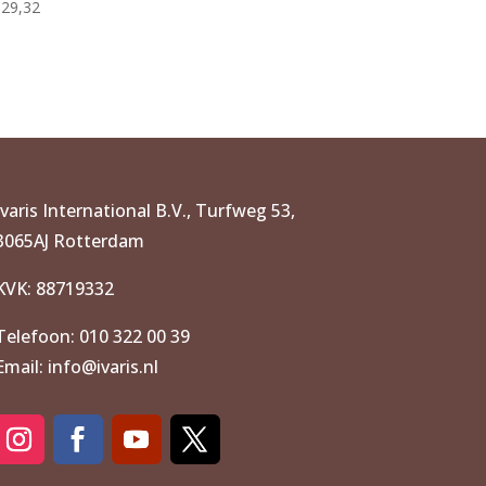
29,32
Ivaris International B.V., Turfweg 53,
3065AJ Rotterdam
KVK: 88719332
Telefoon: 010 322 00 39
Email: info@ivaris.nl