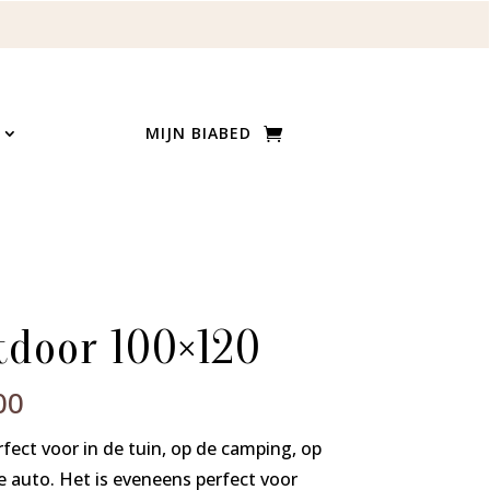
MIJN BIABED
tdoor 100×120
Prijsklasse:
00
€ 269,90
fect voor in de tuin, op de camping, op
tot
e auto. Het is eveneens perfect voor