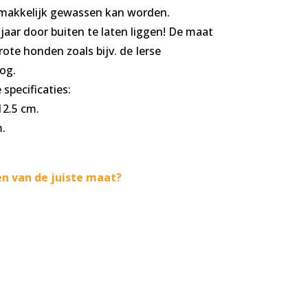
€ 310,00
makkelijk gewassen kan worden.
jaar door buiten te laten liggen! De maat
rote honden zoals bijv. de Ierse
og.
specificaties:
12.5 cm.
.
n van de juiste maat?