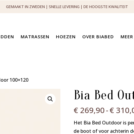
GEMAAKT IN ZWEDEN | SNELLE LEVERING | DE HOOGSTE KWALITEIT
EDDEN
MATRASSEN
HOEZEN
OVER BIABED
MEER
door 100×120
Bia Bed Ou
€
269,90
-
€
310,
Het Bia Bed Outdoor is per
de boot of voor achterin d