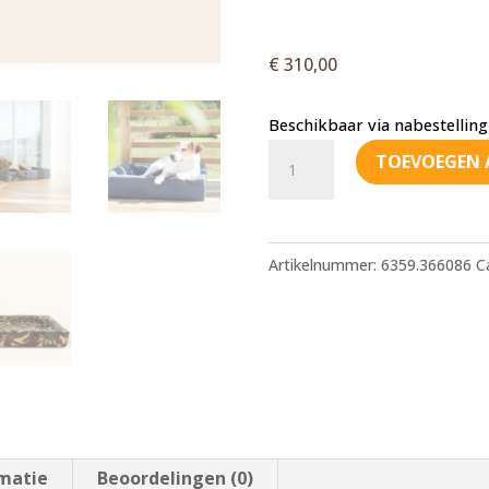
€
310,00
Beschikbaar via nabestelling
Bia
TOEVOEGEN 
Bed
Outdoor
100x120
Artikelnummer:
6359.366086
C
aantal
rmatie
Beoordelingen (0)