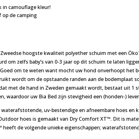
k in camouflage kleur!
of op de camping
weedse hoogste kwaliteit polyether schuim met een ÖkoTex 
d om zelfs baby’s van 0-3 jaar op dit schuim te laten liggen
n. Goed om te weten want mocht uw hond onverhoopt het be
ebruikt wordt om de opstaande randen aan de bodemplaat schu
 dat met de hand in Zweden gemaakt wordt, bestaat uit 1 s
n, waardoor uw Bia Bed zijn stevigheid een (honden-) leve
 waterafstotende, uv-bestendige en afneembare hoes en k
IA Outdoor hoes is gemaakt van Dry Comfort XT™. Dit is ma
™ heeft de volgende unieke eigenschappen; waterafstoten