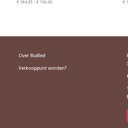
Prijsklasse:
€
184,95
-
€
196,00
€
1
€ 184,95
tot
€ 196,00
Over BiaBed
Verkooppunt worden?