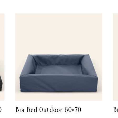
0
Bia Bed Outdoor 60×70
B