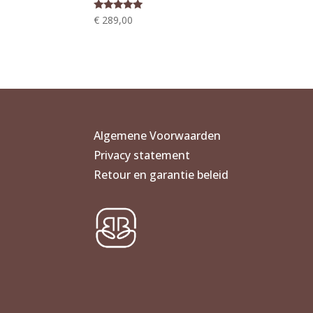
Gewaardeerd
€
289,00
5.00
uit 5
Algemene Voorwaarden
Privacy statement
Retour en garantie beleid