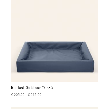
Bia Bed Outdoor 70×85
Prijsklasse:
€
205,00
-
€
215,00
€ 205,00
tot