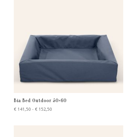
hoog
Bia Bed Outdoor 50×60
Prijsklasse:
€
141,50
-
€
152,50
€ 141,50
tot
€ 152,50