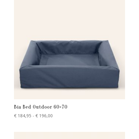
Bia Bed Outdoor 60×70
Prijsklasse:
€
184,95
-
€
196,00
€ 184,95
tot
€ 196,00