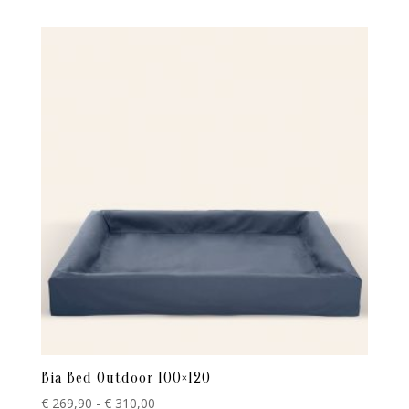
uit 5
tot
€ 269,90
Bia Bed Outdoor 100×120
Prijsklasse:
€
269,90
-
€
310,00