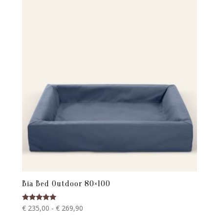
€ 215,00
Bia Bed Outdoor 80×100
Prijsklasse:
Gewaardeerd
€
235,00
-
€
269,90
5.00
€ 235,00