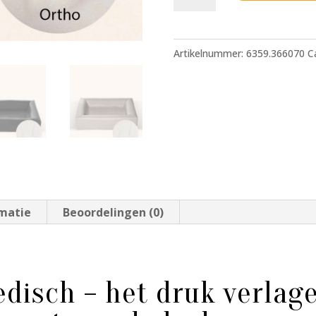
Bed
Orthopedisch
50x60
Artikelnummer:
6359.366070
C
aantal
rmatie
Beoordelingen (0)
edisch – het druk verlag