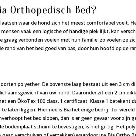
Bia Orthopedisch Bed?
 plaatsen waar de hond zich het meest comfortabel voelt. H
 mensen vaak een logische of handige plek lijkt, kan versch
re graag verbonden voelen met hun familie, zo voelen ze z
e rand van het bed goed van pas, door hun hoofd op de ran
oorten polyether. De bovenste laag bestaat uit een 3 cm di
 lichaamsgewicht van uw hond. Daaronder zit een 2 cm dikke
et een ÖkoTex 100 class, 1 certificaat. Klasse 1 betekent 
m te laten liggen. Hiermee is Bia het enige bedrijf ter werel
hoopt het bed slopen, dan is er geen gevaar voor zijn gez
bodemplaat schuim te bevestigen, is niet giftig. Het poly
 gaan verschuiven of verzakken) waardoor uw Bia Ortho Be