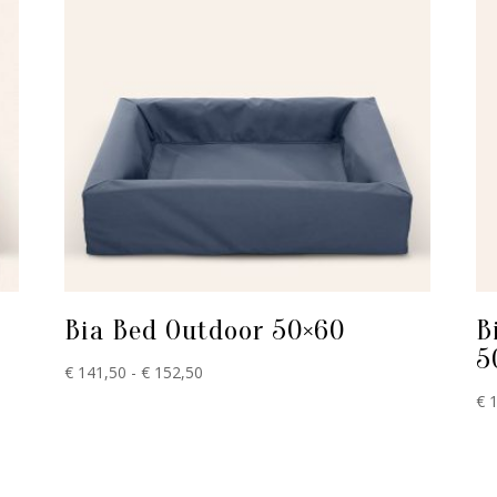
Bia Bed Outdoor 50×60
B
5
Prijsklasse:
€
141,50
-
€
152,50
€ 141,50
€
1
tot
€ 152,50