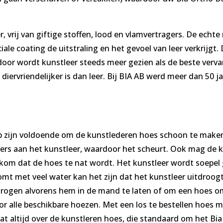
 vrij van giftige stoffen, lood en vlamvertragers. De echte
ale coating de uitstraling en het gevoel van leer verkrijgt.
rdoor wordt kunstleer steeds meer gezien als de beste verv
l diervriendelijker is dan leer. Bij BIA AB werd meer dan 50 
p zijn voldoende om de kunstlederen hoes schoon te maken.
s aan het kunstleer, waardoor het scheurt. Ook mag de kun
om dat de hoes te nat wordt. Het kunstleer wordt soep
mt met veel water kan het zijn dat het kunstleer uitdroogt
rogen alvorens hem in de mand te laten of om een hoes o
r alle beschikbare hoezen. Met een los te bestellen hoes 
t altijd over de kunstleren hoes, die standaard om het Bi