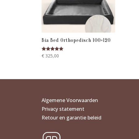
Bia Bed Orthopedisch 100×120
Gewaardeerd
€
325,00
5.00
uit 5
Algemene Voorwaarden
Privacy statement
Retour en garantie beleid