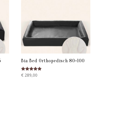
5
Bia Bed Orthopedisch 80×100
Gewaardeerd
€
289,00
5.00
uit 5