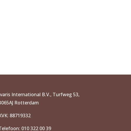
Ivaris International B.V., Turfweg 53,
3065AJ Rotterdam
KVK: 88719332
Telefoon: 010 322 00 39