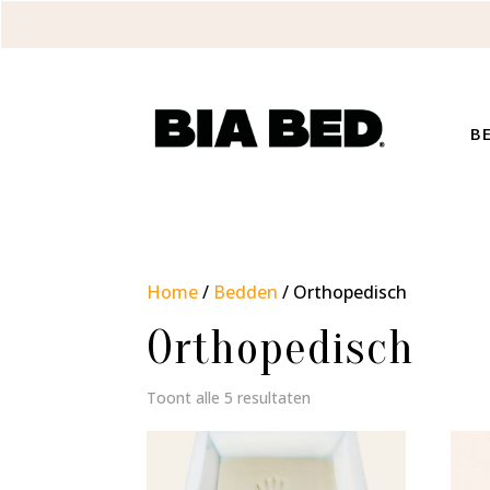
B
Home
/
Bedden
/ Orthopedisch
Orthopedisch
Gesorteerd
Toont alle 5 resultaten
op
prijs:
laag