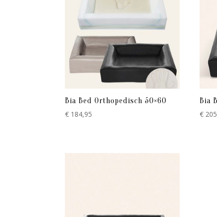
naar
hoog
Bia Bed Orthopedisch 50×60
Bia 
€
184,95
€
205