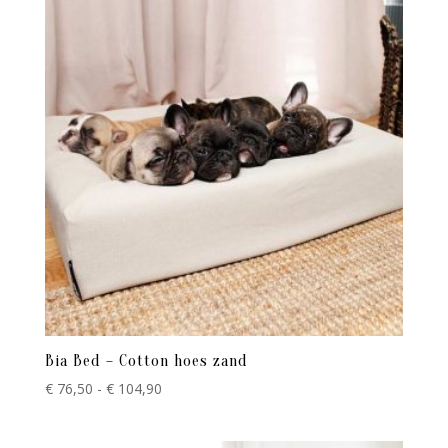
Bia Bed – Cotton hoes zand
Prijsklasse:
€
76,50
-
€
104,90
€ 76,50
tot