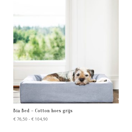
€ 104,90
Bia Bed – Cotton hoes grijs
Prijsklasse:
€
76,50
-
€
104,90
€ 76,50