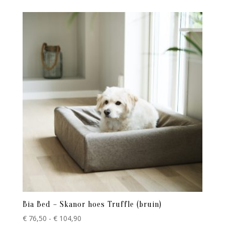
tot
€ 104,90
Bia Bed – Skanor hoes Truffle (bruin)
Prijsklasse:
€
76,50
-
€
104,90