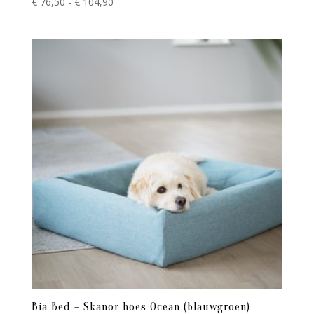
Prijsklasse:
€
76,50
-
€
104,90
€ 76,50
tot
€ 104,90
Bia Bed – Skanor hoes Ocean (blauwgroen)