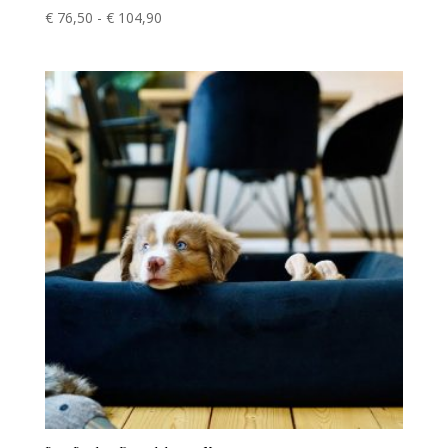
Prijsklasse:
€
76,50
-
€
104,90
€ 76,50
tot
€ 104,90