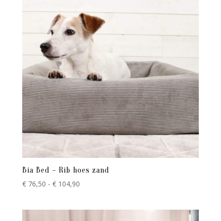
Bia Bed – Rib hoes zand
Prijsklasse:
€
76,50
-
€
104,90
€ 76,50
tot
€ 104,90