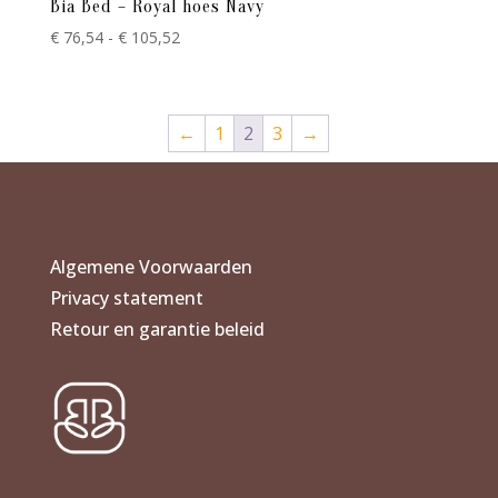
Bia Bed – Royal hoes Navy
Prijsklasse:
€
76,54
-
€
105,52
€ 76,54
tot
€ 105,52
←
1
2
3
→
Algemene Voorwaarden
Privacy statement
Retour en garantie beleid