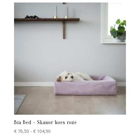
tot
€ 104,90
Bia Bed – Skanor hoes roze
Prijsklasse:
€
76,50
-
€
104,90
€ 76,50