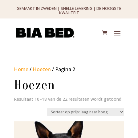
GEMAAKT IN ZWEDEN | SNELLE LEVERING | DE HOOGSTE
KWALITEIT
Home
/
Hoezen
/ Pagina 2
Hoezen
Gesorte
Resultaat 10–18 van de 22 resultaten wordt getoond
op
prijs:
laag
naar