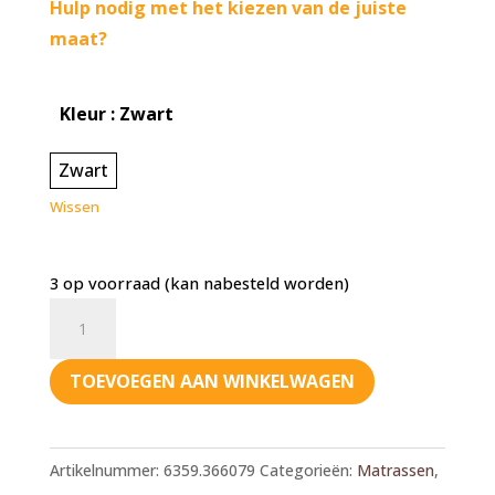
Hulp nodig met het kiezen van de juiste
maat?
Kleur
: Zwart
Zwart
Wissen
3 op voorraad (kan nabesteld worden)
Bia
Orthopedisch
matras
TOEVOEGEN AAN WINKELWAGEN
66x105
aantal
Artikelnummer:
6359.366079
Categorieën:
Matrassen
,