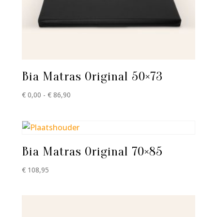
Bia Matras Original 50×73
Prijsklasse:
€
0,00
-
€
86,90
€ 0,00
tot
€ 86,90
Bia Matras Original 70×85
€
108,95