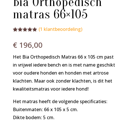
Bia Orthopedisch
matras 66×105
(
1
klantbeoordeling)
Gewaardeerd
1
5.00
op 5
€
196,00
gebaseerd
op
klantbeoordel
Het Bia Orthopedisch Matras 66 x 105 cm past
ing
in vrijwel iedere bench en is met name geschikt
voor oudere honden en honden met artrose
klachten. Maar ook zonder klachten, is dit het
kwaliteitsmatras voor iedere hond!
Het matras heeft de volgende specificaties:
Buitenmaten: 66 x 105 x 5 cm.
Dikte bodem: 5 cm.