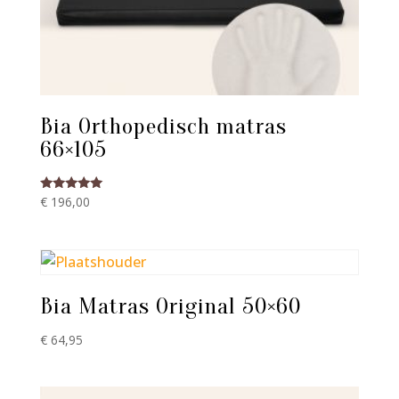
Bia Orthopedisch matras
66×105
Gewaardeerd
€
196,00
5.00
uit 5
Bia Matras Original 50×60
€
64,95