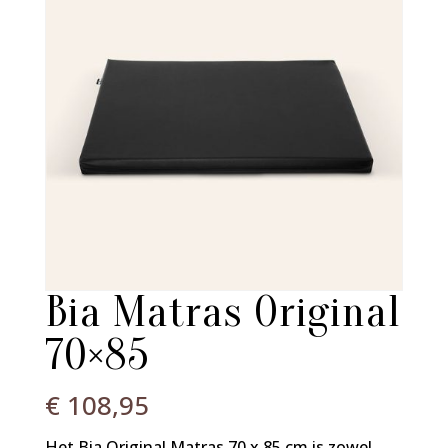
Bia Matras Original
70×85
€
108,95
Het Bia Original Matras 70 x 85 cm is zowel