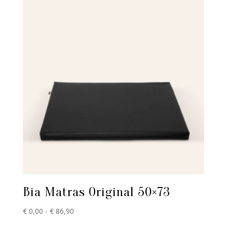
Bia Matras Original 50×73
Prijsklasse:
€
0,00
-
€
86,90
€ 0,00