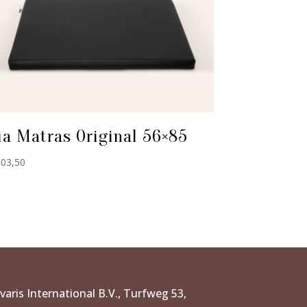
ia Matras Original 56×85
03,50
Ivaris International B.V., Turfweg 53,