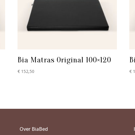
Bia Matras Original 100×120
B
€
152,50
€
1
Over BiaBed