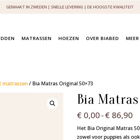
GEMAAKT IN ZWEDEN | SNELLE LEVERING | DE HOOGSTE KWALITEIT
EDDEN
MATRASSEN
HOEZEN
OVER BIABED
MEER
 matrassen
/ Bia Matras Original 50×73
Bia Matras
Pr
€
0,00
-
€
86,90
€
Het Bia Original Matras 50 
t
zowel voor puppies als oo