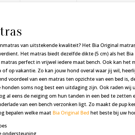
tras
matras van uitstekende kwaliteit? Het Bia Original matras
erdient. Het matras biedt dezelfde dikte (5 cm) als het Bi
matras perfect in vrijwel iedere maat bench. Ook kan het 
of op vakantie. Zo kan jouw hond overal waar jij wil, heerl
end voordeel van een matras ten opzichte van een bed is, d
e honden soms nog best een uitdaging zijn. Ook raden wij 
og al eens de neiging om hun tanden in een bed te zetten 
nderlade van een bench verzonken ligt. Zo maakt de pup ke
snog bepalen welke maat
Bia Original Bed
het beste bij uw ho
hoes
le ondersteuning