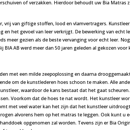
rschuiven of verzakken. Hierdoor behoudt uw Bia Matras zi
 vrij van giftige stoffen, lood en vlamvertragers. Kunstleer
ng en het gevoel van leer verkrijgt. De bewerking van echt l
eds meer gezien als de beste vervanging voor echt leer. Nog
. Bij BIA AB werd meer dan 50 jaren geleden al gekozen voor 
en met een milde zeepoplossing en daarna drooggemaakt
oende om de kunstlederen hoes schoon te maken. Alle ander
nstleer, waardoor de kans bestaat dat het gaat scheuren.
sen. Voorkom dat de hoes te nat wordt. Het kunstleer w
mt met veel water kan het zijn dat het kunstleer uitdroogt
drogen alvorens hem op het matras te leggen. Ook kunt u 
handdoek opgenomen zal worden. Tevens zijn er Bia Origina