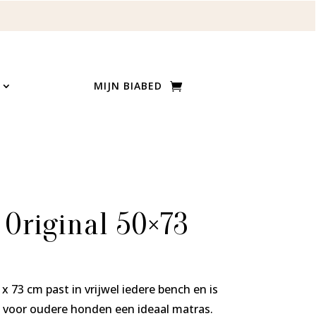
MIJN BIABED
 Original 50×73
ijsklasse:
 0,00
x 73 cm past in vrijwel iedere bench en is
ot
k voor oudere honden een ideaal matras.