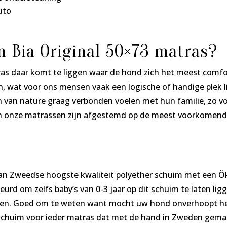
uto
n Bia Original 50×73 matras?
tras daar komt te liggen waar de hond zich het meest comfo
n, wat voor ons mensen vaak een logische of handige plek l
ich van nature graag verbonden voelen met hun familie, zo 
n onze matrassen zijn afgestemd op de meest voorkomende
an Zweedse hoogste kwaliteit polyether schuim met een ÖkoT
urd om zelfs baby’s van 0-3 jaar op dit schuim te laten ligg
ieden. Goed om te weten want mocht uw hond onverhoopt het
 schuim voor ieder matras dat met de hand in Zweden gemaa