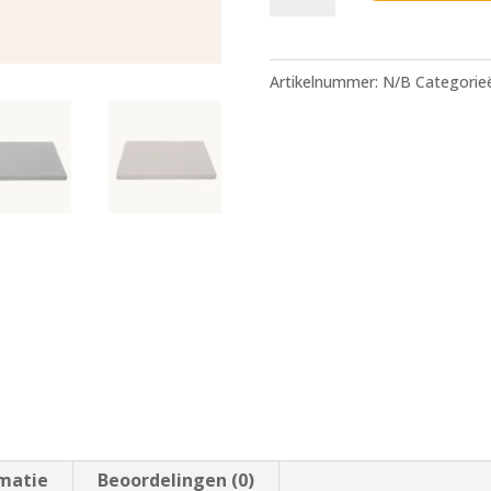
Matras
Original
50x73
Artikelnummer:
N/B
Categorie
aantal
rmatie
Beoordelingen (0)