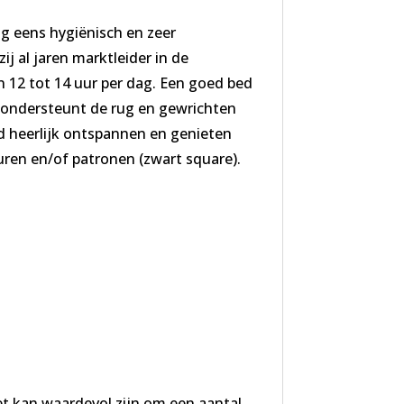
og eens hygiënisch en zeer
ij al jaren marktleider in de
12 tot 14 uur per dag. Een goed bed
d ondersteunt de rug en gewrichten
d heerlijk ontspannen en genieten
leuren en/of patronen (zwart square).
et kan waardevol zijn om een aantal