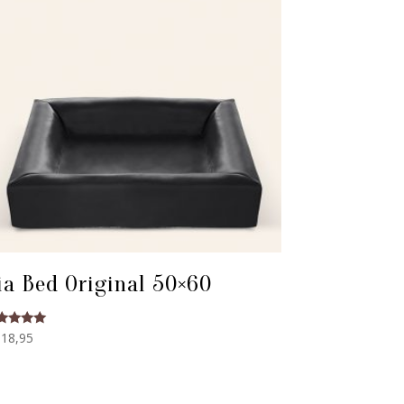
ia Bed Original 50×60
waardeerd
18,95
00
 5