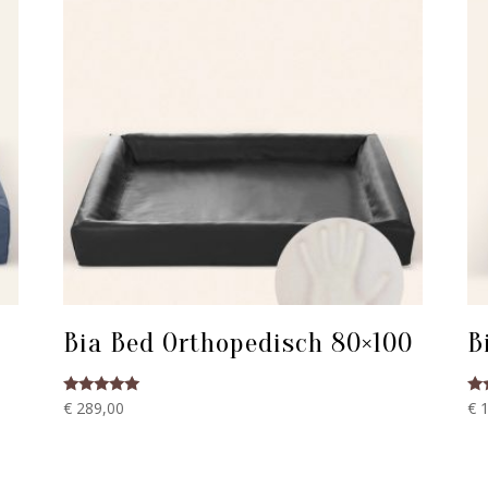
Bia Bed Orthopedisch 80×100
B
Gewaardeerd
Ge
€
289,00
€
1
5.00
5.
uit 5
uit