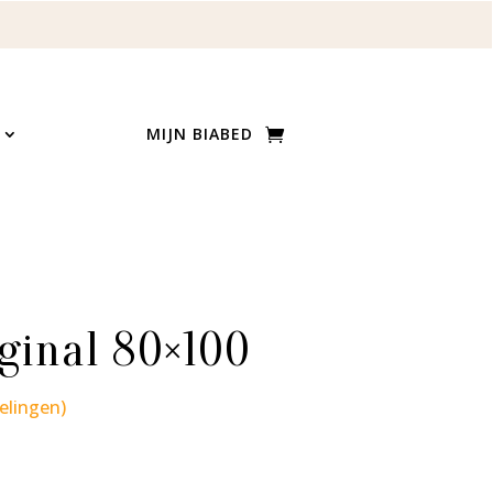
MIJN BIABED
iginal 80×100
elingen)