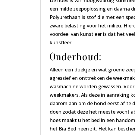
De hoes is van hoogwaardig kunstlee
een milde zeepoplossing en daarna 
Polyurethaan is stof die met een speci
zware belasting voor het milieu. Hie
voordeel van kunstleer is dat het vee
kunstleer.
Onderhoud:
Alleen een doekje en wat groene zee
agressief en onttrekken de weekmaker
wasmachine worden gewassen. Voork
weekmakers. Als deze in aanraking ko
daarom aan om de hond eerst af te d
doen zodat deze het meeste vocht ab
hoes maakt u het bed in een handomd
het Bia Bed heen zit. Het kan besche