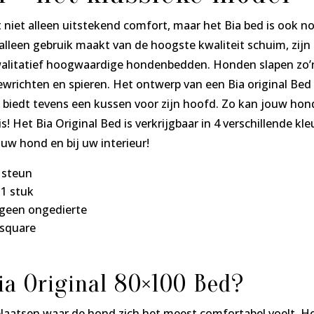
t niet alleen uitstekend comfort, maar het Bia bed is ook n
alleen gebruik maakt van de hoogste kwaliteit schuim, zijn z
alitatief hoogwaardige hondenbedden. Honden slapen zo’n 
ewrichten en spieren. Het ontwerp van een Bia original Be
biedt tevens een kussen voor zijn hoofd. Zo kan jouw hon
is! Het Bia Original Bed is verkrijgbaar in 4 verschillende k
ij uw hond en bij uw interieur!
 steun
1 stuk
 geen ongedierte
 square
ia Original 80×100 Bed?
 plaatsen waar de hond zich het meest comfortabel voelt. H