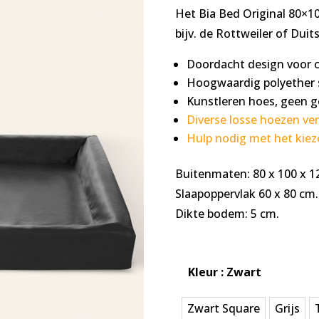
klantbeoordel
Het Bia Bed Original 80×1
ingen
bijv. de Rottweiler of Duit
Doordacht design voor 
Hoogwaardig polyether s
Kunstleren hoes, geen g
Diverse losse hoezen ver
Hulp nodig met het kiez
Buitenmaten: 80 x 100 x 1
Slaapoppervlak 60 x 80 cm.
Dikte bodem: 5 cm.
Kleur
: Zwart
Zwart Square
Grijs