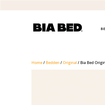
B
Home
/
Bedden
/
Original
/ Bia Bed Origi