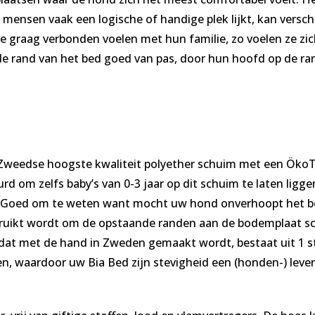
 mensen vaak een logische of handige plek lijkt, kan versch
re graag verbonden voelen met hun familie, zo voelen ze z
e rand van het bed goed van pas, door hun hoofd op de ran
Zweedse hoogste kwaliteit polyether schuim met een ÖkoTex 
d om zelfs baby’s van 0-3 jaar op dit schuim te laten liggen
n. Goed om te weten want mocht uw hond onverhoopt het be
ebruikt wordt om de opstaande randen aan de bodemplaat schu
 dat met de hand in Zweden gemaakt wordt, bestaat uit 1 s
n, waardoor uw Bia Bed zijn stevigheid een (honden-) leve