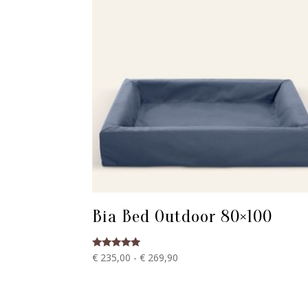
Bia Bed Outdoor 80×100
Prijsklasse:
Gewaardeerd
€
235,00
-
€
269,90
5.00
€ 235,00
uit 5
tot
€ 269,90