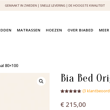
GEMAAKT IN ZWEDEN | SNELLE LEVERING | DE HOOGSTE KWALITEIT
EDDEN
MATRASSEN
HOEZEN
OVER BIABED
MEER
nal 80×100
Bia Bed Or
(
3
klantbeoord
Gewaardeerd
3
5.00
op 5
€
215,00
gebaseerd
op