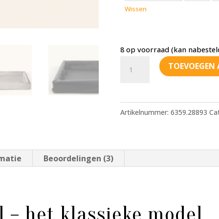
Wissen
8 op voorraad (kan nabeste
Bia
TOEVOEGEN 
Bed
Original
80x100
Artikelnummer:
6359.28893
Ca
aantal
rmatie
Beoordelingen (3)
l – het klassieke model