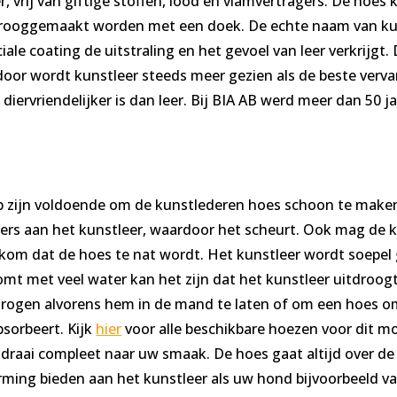
r, vrij van giftige stoffen, lood en vlamvertragers. De h
drooggemaakt worden met een doek. De echte naam van kun
ale coating de uitstraling en het gevoel van leer verkrijgt.
rdoor wordt kunstleer steeds meer gezien als de beste verv
l diervriendelijker is dan leer. Bij BIA AB werd meer dan 50 
p zijn voldoende om de kunstlederen hoes schoon te maken.
s aan het kunstleer, waardoor het scheurt. Ook mag de kun
om dat de hoes te nat wordt. Het kunstleer wordt soep
mt met veel water kan het zijn dat het kunstleer uitdroogt
rogen alvorens hem in de mand te laten of om een hoes om
sorbeert. Kijk
hier
voor alle beschikbare hoezen voor dit mo
raai compleet naar uw smaak. De hoes gaat altijd over de
rming bieden aan het kunstleer als uw hond bijvoorbeeld v