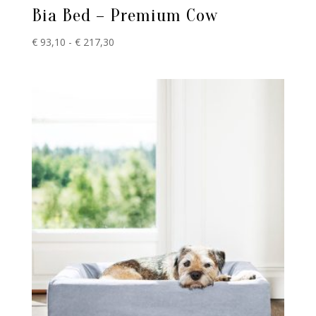
Bia Bed – Premium Cow
Prijsklasse:
€
93,10
-
€
217,30
€ 93,10
tot
€ 217,30