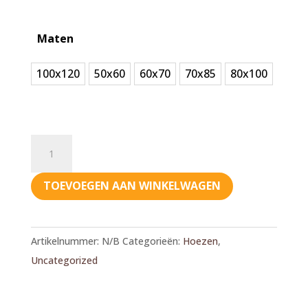
Maten
100x120
50x60
60x70
70x85
80x100
Bia
Bed
-
TOEVOEGEN AAN WINKELWAGEN
Kunstleren
hoes
Taupe
Artikelnummer:
N/B
Categorieën:
Hoezen
,
aantal
Uncategorized