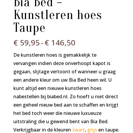
Bia Bed –
Kunstleren hoes
Taupe
Prijsklasse:
€
59,95
-
€
146,50
€ 59,95
De kunstleren hoes is gemakkelijk te
tot
vervangen indien deze onverhoopt kapot is
€ 146,50
gegaan, slijtage vertoont of wanneer u graag
een andere kleur om uw Bia Bed heen wil. U
kunt altijd een nieuwe kunstleren hoes
nabestellen bij biabed.nl. Zo hoeft u niet direct
een geheel nieuw bed aan te schaffen en krijgt
het bed toch weer die nieuwe luxueuze
uitstraling die u gewend bent van Bia Bed.
Verkrijgbaar in de kleuren
zwart
,
grijs
en taupe.