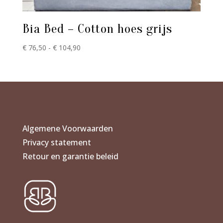
Bia Bed – Cotton hoes grijs
Prijsklasse:
€
76,50
-
€
104,90
€ 76,50
tot
€ 104,90
Algemene Voorwaarden
Privacy statement
Retour en garantie beleid