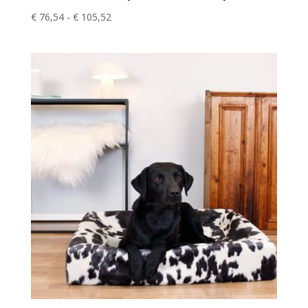
Prijsklasse:
€
76,54
-
€
105,52
€ 76,54
tot
€ 105,52