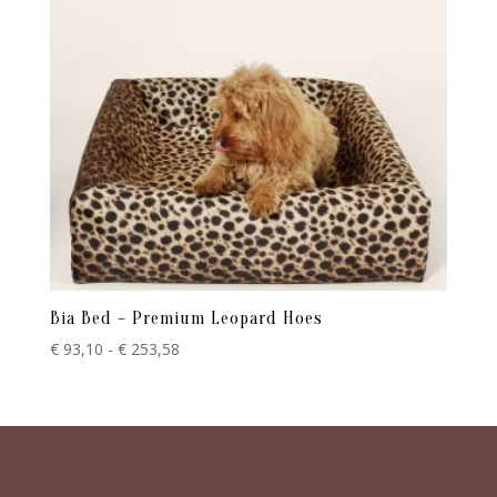
Bia Bed – Premium Leopard Hoes
Prijsklasse:
€
93,10
-
€
253,58
€ 93,10
tot
€ 253,58